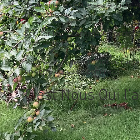
Je ne suis pas votre seule guide,
opérateurs.
Ecouter leurs conseils, respecter 
faire votre travail.
Vous serez tellement fier ou conte
un verre de jus de pommes :
C’est Nous Qui l’a