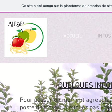
Ce site a été conçu sur la plateforme de création de sit
ACCUEIL
INFOS
QUELQUES INFO
Pour passer un moment agréable,
poste de travail, n’oubliez pas vos