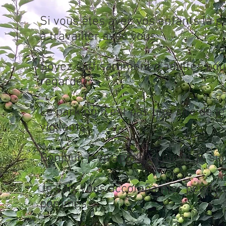
Si vous êtes avec vos enfants (à pa
à travailler avec vous.
Soyez suffisamment d’adultes pour
regarder
Le parking n’est pas une aire de j
vigilants.
Bonjour, je m’appelle Louise, je s
Je vais vous accompagner pendant 
pommes